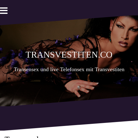
Zum
Inhalt
springen
Transvestiten.co
Transensex und live Telefonsex mit Transvestiten